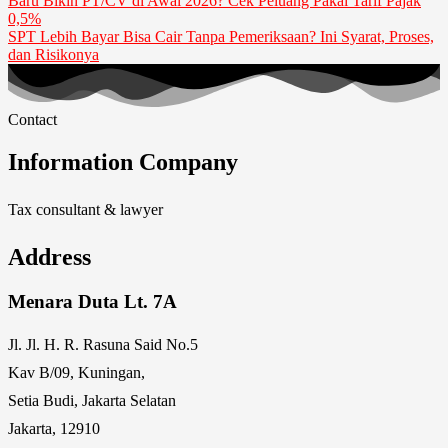
Baru Bikin PT/CV di Awal 2026? Cek Peluang Pakai Tarif Pajak
0,5%
SPT Lebih Bayar Bisa Cair Tanpa Pemeriksaan? Ini Syarat, Proses,
dan Risikonya
Contact
Information Company
Tax consultant & lawyer
Address
Menara Duta Lt. 7A
Jl. Jl. H. R. Rasuna Said No.5
Kav B/09, Kuningan,
Setia Budi, Jakarta Selatan
Jakarta, 12910