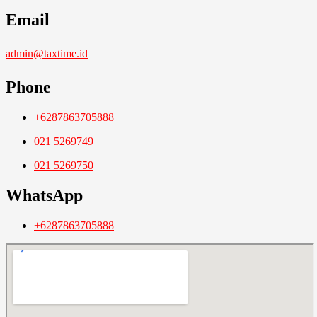
Email
admin@taxtime.id
Phone
+6287863705888
021 5269749
021 5269750
WhatsApp
+6287863705888