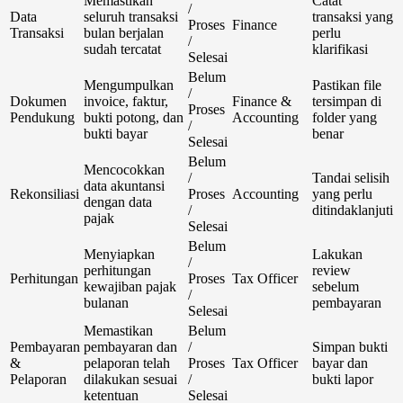
Memastikan
Catat
/
Data
seluruh transaksi
transaksi yang
Proses
Finance
Transaksi
bulan berjalan
perlu
/
sudah tercatat
klarifikasi
Selesai
Belum
Mengumpulkan
Pastikan file
/
Dokumen
invoice, faktur,
Finance &
tersimpan di
Proses
Pendukung
bukti potong, dan
Accounting
folder yang
/
bukti bayar
benar
Selesai
Belum
Mencocokkan
/
Tandai selisih
data akuntansi
Rekonsiliasi
Proses
Accounting
yang perlu
dengan data
/
ditindaklanjuti
pajak
Selesai
Belum
Menyiapkan
Lakukan
/
perhitungan
review
Perhitungan
Proses
Tax Officer
kewajiban pajak
sebelum
/
bulanan
pembayaran
Selesai
Memastikan
Belum
Pembayaran
pembayaran dan
/
Simpan bukti
&
pelaporan telah
Proses
Tax Officer
bayar dan
Pelaporan
dilakukan sesuai
/
bukti lapor
ketentuan
Selesai