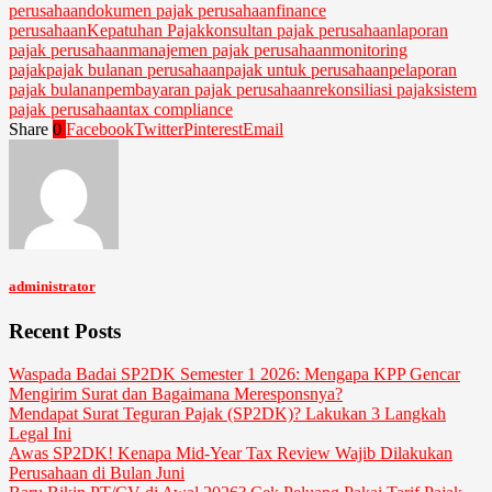
perusahaan
dokumen pajak perusahaan
finance
perusahaan
Kepatuhan Pajak
konsultan pajak perusahaan
laporan
pajak perusahaan
manajemen pajak perusahaan
monitoring
pajak
pajak bulanan perusahaan
pajak untuk perusahaan
pelaporan
pajak bulanan
pembayaran pajak perusahaan
rekonsiliasi pajak
sistem
pajak perusahaan
tax compliance
Share
0
Facebook
Twitter
Pinterest
Email
administrator
Recent Posts
Waspada Badai SP2DK Semester 1 2026: Mengapa KPP Gencar
Mengirim Surat dan Bagaimana Meresponsnya?
Mendapat Surat Teguran Pajak (SP2DK)? Lakukan 3 Langkah
Legal Ini
Awas SP2DK! Kenapa Mid-Year Tax Review Wajib Dilakukan
Perusahaan di Bulan Juni