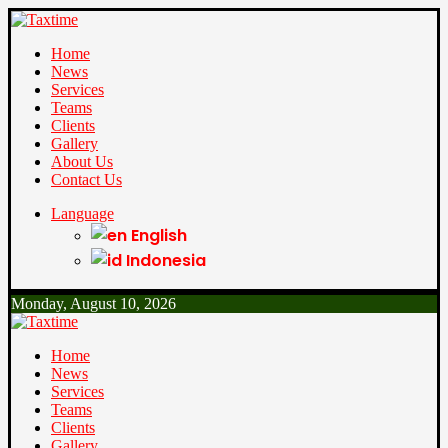
Home
News
Services
Teams
Clients
Gallery
About Us
Contact Us
Language
English
Indonesia
Monday, August 10, 2026
Home
News
Services
Teams
Clients
Gallery