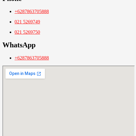
+6287863705888
021 5269749
021 5269750
WhatsApp
+6287863705888