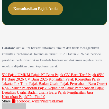
Konsultasikan Pajak Anda
Catatan:
Artikel ini bersifat informasi umum dan tidak menggantikan
konsultasi profesional. Ketentuan terkait PP 20 Tahun 2026 dan periode
peralihan perlu diverifikasi kembali berdasarkan dokumen regulasi resmi
sebelum dijadikan dasar keputusan pajak.
5% Pajak UMKM Pajak PT Baru Pajak CV Baru Tarif Pajak 0
5%
PT Baru 2026 CV Baru 2026 Konsultan Pajak Konsultan Pajak
Jakarta Tax Time Pajak Badan Usaha Pajak Perusahaan Baru Omzet
Rp4
8 Miliar Pelaporan Pajak Kepatuhan Pajak Perencanaan Pajak
Legalitas Usaha Badan Usaha Baru Pajak Penghasilan Jasa
Konsultan Pajak
PPh Final 0
Share
0
Facebook
Twitter
Pinterest
Email