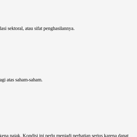
i sektoral, atau sifat penghasilannya.
agi atas saham-saham.
ena pajak. Kondisi ini perlu menjadi perhatian serius karena dapat