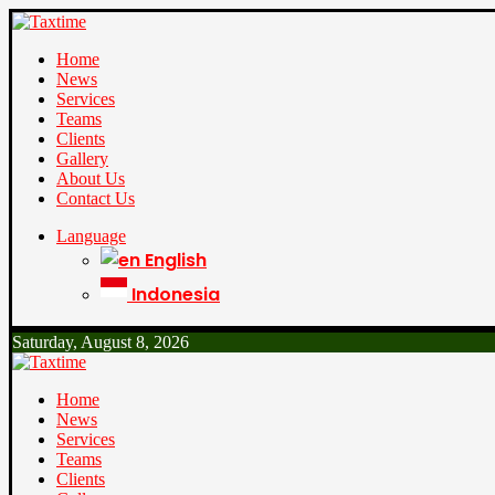
Home
News
Services
Teams
Clients
Gallery
About Us
Contact Us
Language
English
Indonesia
Saturday, August 8, 2026
Home
News
Services
Teams
Clients