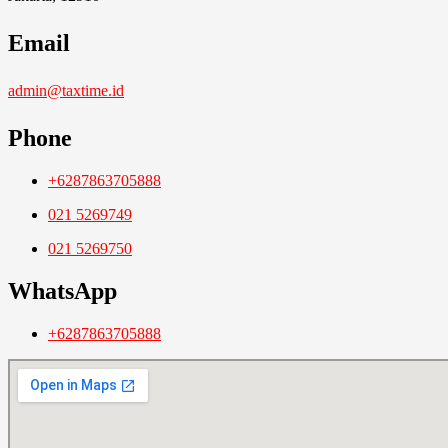
Email
admin@taxtime.id
Phone
+6287863705888
021 5269749
021 5269750
WhatsApp
+6287863705888