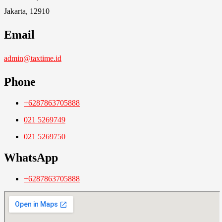
Jakarta, 12910
Email
admin@taxtime.id
Phone
+6287863705888
021 5269749
021 5269750
WhatsApp
+6287863705888