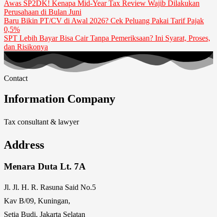
Awas SP2DK! Kenapa Mid-Year Tax Review Wajib Dilakukan
Perusahaan di Bulan Juni
Baru Bikin PT/CV di Awal 2026? Cek Peluang Pakai Tarif Pajak
0,5%
SPT Lebih Bayar Bisa Cair Tanpa Pemeriksaan? Ini Syarat, Proses,
dan Risikonya
Contact
Information Company
Tax consultant & lawyer
Address
Menara Duta Lt. 7A
Jl. Jl. H. R. Rasuna Said No.5
Kav B/09, Kuningan,
Setia Budi, Jakarta Selatan