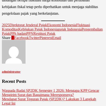
tantangan berupa fluktuasi harga komoditas dan perubahan
kebijakan fiskal tetap perlu diperhatikan untuk menjaga stabilitas
pengelolaan pajak yang berkelanjutan.
2025
Direktorat Jenderal Pajak
Ekonomi Indonesia
Fluktuasi
Komoditas
Kebijakan Pajak Indonesia
pajak Indonesia
Pengembalian
Pajak
PPh badan
PPN
Restitusi Pajak
Share
0
Facebook
Twitter
Pinterest
Email
administrator
Recent Posts
Waspada Badai SP2DK Semester 1 2026: Mengapa KPP Gencar
Mengirim Surat dan Bagaimana Meresponsnya?
Mendapat Surat Teguran Pajak (SP2DK)? Lakukan 3 Langkah
Legal Ini