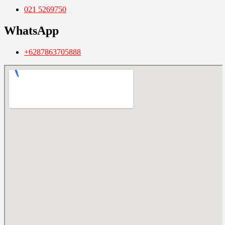
021 5269750
WhatsApp
+6287863705888