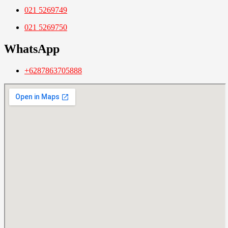
021 5269749
021 5269750
WhatsApp
+6287863705888