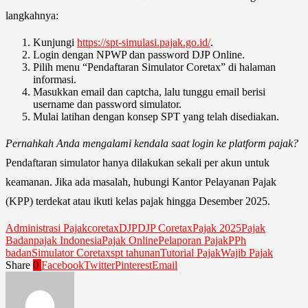
langkahnya:
Kunjungi
https://spt-simulasi.pajak.go.id/
.
Login dengan NPWP dan password DJP Online.
Pilih menu “Pendaftaran Simulator Coretax” di halaman
informasi.
Masukkan email dan captcha, lalu tunggu email berisi
username dan password simulator.
Mulai latihan dengan konsep SPT yang telah disediakan.
Pernahkah Anda mengalami kendala saat login ke platform pajak?
Pendaftaran simulator hanya dilakukan sekali per akun untuk
keamanan. Jika ada masalah, hubungi Kantor Pelayanan Pajak
(KPP) terdekat atau ikuti kelas pajak hingga Desember 2025.
Administrasi Pajak
coretax
DJP
DJP Coretax
Pajak 2025
Pajak
Badan
pajak Indonesia
Pajak Online
Pelaporan Pajak
PPh
badan
Simulator Coretax
spt tahunan
Tutorial Pajak
Wajib Pajak
Share
0
Facebook
Twitter
Pinterest
Email