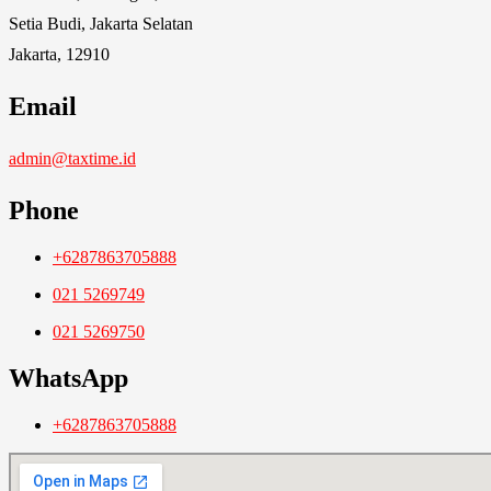
Setia Budi, Jakarta Selatan
Jakarta, 12910
Email
admin@taxtime.id
Phone
+6287863705888
021 5269749
021 5269750
WhatsApp
+6287863705888