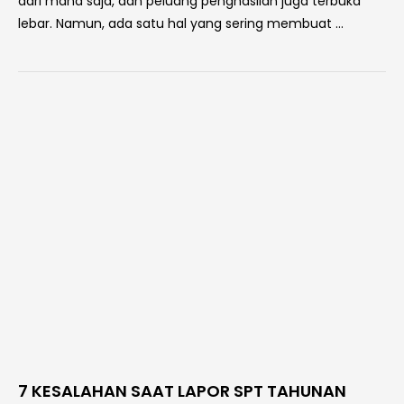
dari mana saja, dan peluang penghasilan juga terbuka
lebar. Namun, ada satu hal yang sering membuat …
7 KESALAHAN SAAT LAPOR SPT TAHUNAN