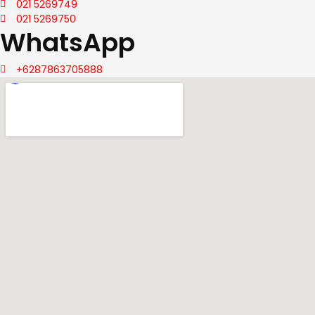
021 5269749
021 5269750
WhatsApp
+6287863705888