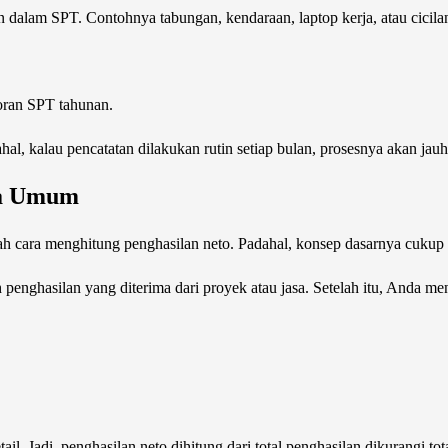
 dalam SPT. Contohnya tabungan, kendaraan, laptop kerja, atau cicilan
oran SPT tahunan.
al, kalau pencatatan dilakukan rutin setiap bulan, prosesnya akan jauh
ra Umum
ah cara menghitung penghasilan neto. Padahal, konsep dasarnya cukup
ruh penghasilan yang diterima dari proyek atau jasa. Setelah itu, Anda m
il. Jadi, penghasilan neto dihitung dari total penghasilan dikurangi to