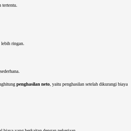
 tertentu.
 lebih ringan.
 sederhana.
enghitung
penghasilan neto
, yaitu penghasilan setelah dikurangi biaya
tal biaya yang berkaitan dengan pekerjaan.