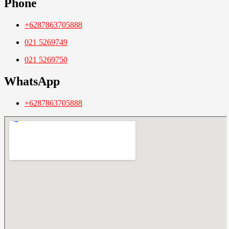
Phone
+6287863705888
021 5269749
021 5269750
WhatsApp
+6287863705888