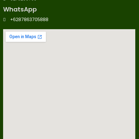
WhatsApp
+6287863705888