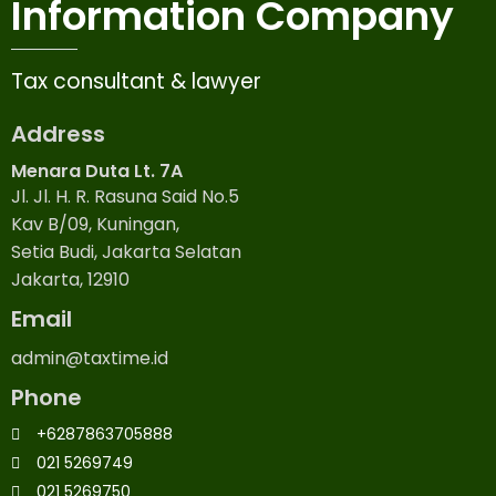
Information Company
Tax consultant & lawyer
Address
Menara Duta Lt. 7A
Jl. Jl. H. R. Rasuna Said No.5
Kav B/09, Kuningan,
Setia Budi, Jakarta Selatan
Jakarta, 12910
Email
admin@taxtime.id
Phone
+6287863705888
021 5269749
021 5269750