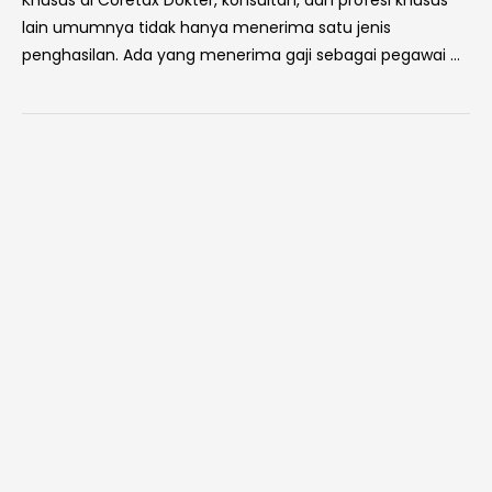
Khusus di Coretax Dokter, konsultan, dan profesi khusus
lain umumnya tidak hanya menerima satu jenis
penghasilan. Ada yang menerima gaji sebagai pegawai …