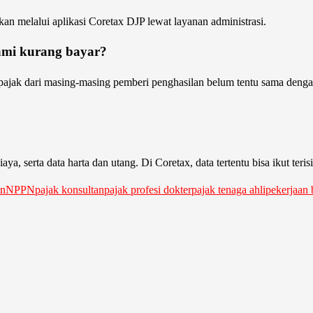
n melalui aplikasi Coretax DJP lewat layanan administrasi.
lami kurang bayar?
pajak dari masing-masing pemberi penghasilan belum tentu sama dengan 
, serta data harta dan utang. Di Coretax, data tertentu bisa ikut terisi 
an
NPPN
pajak konsultan
pajak profesi dokter
pajak tenaga ahli
pekerjaan 