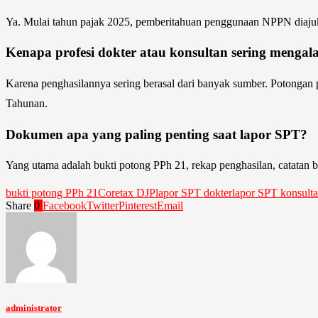
Ya. Mulai tahun pajak 2025, pemberitahuan penggunaan NPPN diajuka
Kenapa profesi dokter atau konsultan sering menga
Karena penghasilannya sering berasal dari banyak sumber. Potongan 
Tahunan.
Dokumen apa yang paling penting saat lapor SPT?
Yang utama adalah bukti potong PPh 21, rekap penghasilan, catatan biaya
bukti potong PPh 21
Coretax DJP
lapor SPT dokter
lapor SPT konsult
Share
0
Facebook
Twitter
Pinterest
Email
administrator