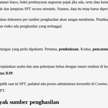
catatan biaya, bukti pembayaran angsuran pajak jika ada, serta data ha
uk dan lampiran SPT secara otomatis. Namun, data itu tetap harus diper
ahan dokumen per sumber penghasilan akan sangat membantu. Pisahkan dat
 risiko ada penghasilan yang tertinggal.
hitungan yang perlu dipahami. Pertama,
pembukuan
. Kedua,
pencatat
menjalankan usaha dan atau pekerjaan bebas dengan omzet setahun di 
tax DJP
.
ilih saat isi SPT, padahal ada proses administrasi tersendiri di Core
SPT.
yak sumber penghasilan