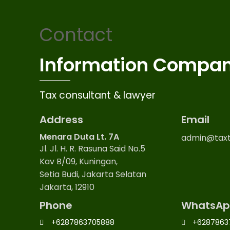
Contact
Information Compa
Tax consultant & lawyer
Address
Email
Menara Duta Lt. 7A
admin@taxt
Jl. Jl. H. R. Rasuna Said No.5
Kav B/09, Kuningan,
Setia Budi, Jakarta Selatan
Jakarta, 12910
Phone
WhatsAp
+6287863705888
+6287863