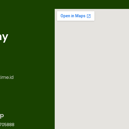
ny
ime.id
p
705888