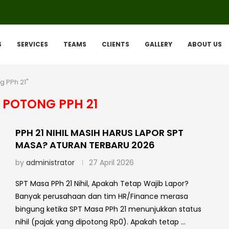
S
SERVICES
TEAMS
CLIENTS
GALLERY
ABOUT US
g PPh 21"
 POTONG PPH 21
PPH 21 NIHIL MASIH HARUS LAPOR SPT
MASA? ATURAN TERBARU 2026
by
administrator
27 April 2026
SPT Masa PPh 21 Nihil, Apakah Tetap Wajib Lapor?
Banyak perusahaan dan tim HR/Finance merasa
bingung ketika SPT Masa PPh 21 menunjukkan status
nihil (pajak yang dipotong Rp0). Apakah tetap …