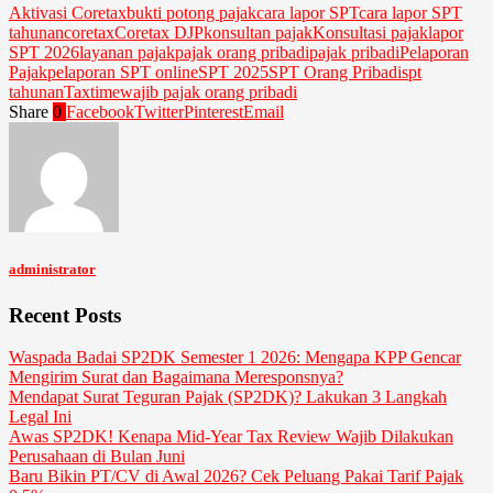
Aktivasi Coretax
bukti potong pajak
cara lapor SPT
cara lapor SPT
tahunan
coretax
Coretax DJP
konsultan pajak
Konsultasi pajak
lapor
SPT 2026
layanan pajak
pajak orang pribadi
pajak pribadi
Pelaporan
Pajak
pelaporan SPT online
SPT 2025
SPT Orang Pribadi
spt
tahunan
Taxtime
wajib pajak orang pribadi
Share
0
Facebook
Twitter
Pinterest
Email
administrator
Recent Posts
Waspada Badai SP2DK Semester 1 2026: Mengapa KPP Gencar
Mengirim Surat dan Bagaimana Meresponsnya?
Mendapat Surat Teguran Pajak (SP2DK)? Lakukan 3 Langkah
Legal Ini
Awas SP2DK! Kenapa Mid-Year Tax Review Wajib Dilakukan
Perusahaan di Bulan Juni
Baru Bikin PT/CV di Awal 2026? Cek Peluang Pakai Tarif Pajak