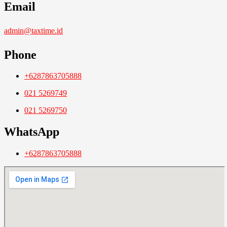
Email
admin@taxtime.id
Phone
+6287863705888
021 5269749
021 5269750
WhatsApp
+6287863705888