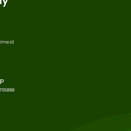
ny
ime.id
p
705888