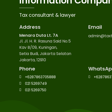
Information Compa
Tax consultant & lawyer
Address
Email
Menara Duta Lt. 7A
admin@taxt
Jl. Jl. H. R. Rasuna Said No.5
Kav B/09, Kuningan,
Setia Budi, Jakarta Selatan
Jakarta, 12910
Phone
WhatsAp
+6287863705888
+6287863
021 5269749
021 5269750