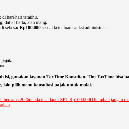
i hari-hari terakhir.
 daftar harta, atau utang.
di sebesar
Rp100.000
sesuai ketentuan sanksi administrasi.
 pajak.
or.
alah isi, gunakan layanan TaxTime Konsultan. Tim TaxTime bisa 
 lalu pilih menu konsultasi pajak untuk mulai.
ti bersama 2026
denda telat lapor SPT Rp100.000
DJP imbau jangan me
ultan