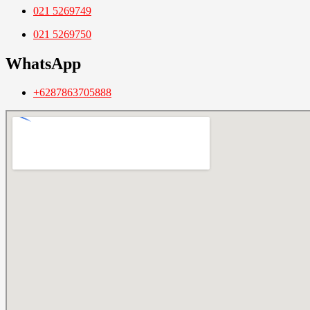
021 5269749
021 5269750
WhatsApp
+6287863705888