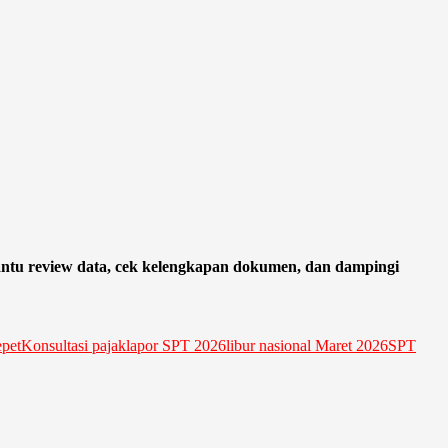
bantu review data, cek kelengkapan dokumen, dan dampingi
pet
Konsultasi pajak
lapor SPT 2026
libur nasional Maret 2026
SPT