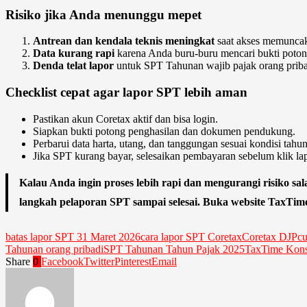
Risiko jika Anda menunggu mepet
Antrean dan kendala teknis meningkat
saat akses memuncak d
Data kurang rapi
karena Anda buru-buru mencari bukti potong,
Denda telat lapor
untuk SPT Tahunan wajib pajak orang priba
Checklist cepat agar lapor SPT lebih aman
Pastikan akun Coretax aktif dan bisa login.
Siapkan bukti potong penghasilan dan dokumen pendukung.
Perbarui data harta, utang, dan tanggungan sesuai kondisi tahun
Jika SPT kurang bayar, selesaikan pembayaran sebelum klik lap
Kalau Anda ingin proses lebih rapi dan mengurangi risiko s
langkah pelaporan SPT sampai selesai. Buka website TaxTime,
batas lapor SPT 31 Maret 2026
cara lapor SPT Coretax
Coretax DJP
cu
Tahunan orang pribadi
SPT Tahunan Tahun Pajak 2025
TaxTime Kons
Share
0
Facebook
Twitter
Pinterest
Email