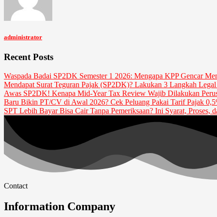
administrator
Recent Posts
Waspada Badai SP2DK Semester 1 2026: Mengapa KPP Gencar Men
Mendapat Surat Teguran Pajak (SP2DK)? Lakukan 3 Langkah Legal 
Awas SP2DK! Kenapa Mid-Year Tax Review Wajib Dilakukan Perusa
Baru Bikin PT/CV di Awal 2026? Cek Peluang Pakai Tarif Pajak 0,
SPT Lebih Bayar Bisa Cair Tanpa Pemeriksaan? Ini Syarat, Proses, 
Contact
Information Company