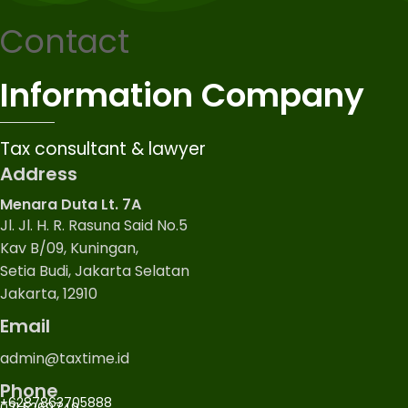
Contact
Information Company
Tax consultant & lawyer
Address
Menara Duta Lt. 7A
Jl. Jl. H. R. Rasuna Said No.5
Kav B/09, Kuningan,
Setia Budi, Jakarta Selatan
Jakarta, 12910
Email
admin@taxtime.id
Phone
+6287863705888
021 5269749