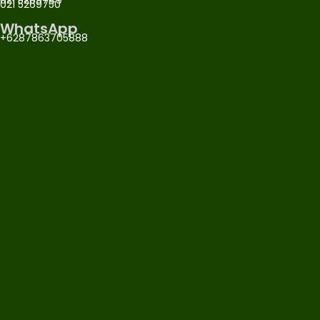
021 5269750
WhatsApp
+6287863705888