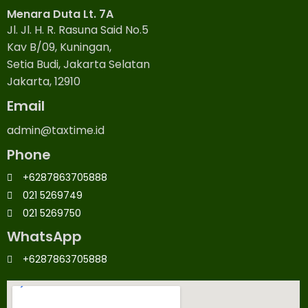
Menara Duta Lt. 7A
Jl. Jl. H. R. Rasuna Said No.5
Kav B/09, Kuningan,
Setia Budi, Jakarta Selatan
Jakarta, 12910
Email
admin@taxtime.id
Phone
+6287863705888
021 5269749
021 5269750
WhatsApp
+6287863705888