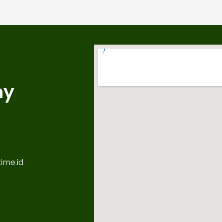
ny
ime.id