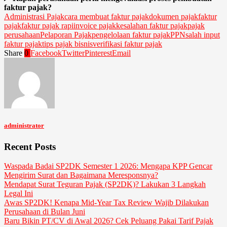
faktur pajak?
Administrasi Pajak
cara membuat faktur pajak
dokumen pajak
faktur
pajak
faktur pajak rapi
invoice pajak
kesalahan faktur pajak
pajak
perusahaan
Pelaporan Pajak
pengelolaan faktur pajak
PPN
salah input
faktur pajak
tips pajak bisnis
verifikasi faktur pajak
Share
0
Facebook
Twitter
Pinterest
Email
administrator
Recent Posts
Waspada Badai SP2DK Semester 1 2026: Mengapa KPP Gencar
Mengirim Surat dan Bagaimana Meresponsnya?
Mendapat Surat Teguran Pajak (SP2DK)? Lakukan 3 Langkah
Legal Ini
Awas SP2DK! Kenapa Mid-Year Tax Review Wajib Dilakukan
Perusahaan di Bulan Juni
Baru Bikin PT/CV di Awal 2026? Cek Peluang Pakai Tarif Pajak