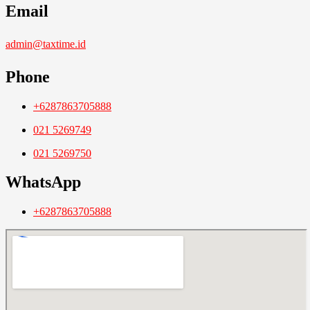
Email
admin@taxtime.id
Phone
+6287863705888
021 5269749
021 5269750
WhatsApp
+6287863705888