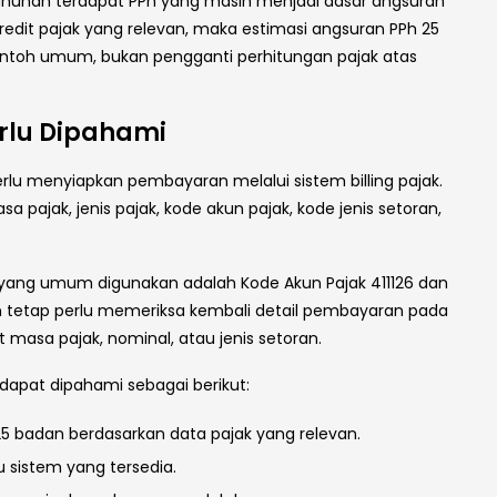
 Tahunan terdapat PPh yang masih menjadi dasar angsuran
edit pajak yang relevan, maka estimasi angsuran PPh 25
a contoh umum, bukan pengganti perhitungan pajak atas
rlu Dipahami
rlu menyiapkan pembayaran melalui sistem billing pajak.
 pajak, jenis pajak, kode akun pajak, kode jenis setoran,
yang umum digunakan adalah Kode Akun Pajak 411126 dan
an tetap perlu memeriksa kembali detail pembayaran pada
t masa pajak, nominal, atau jenis setoran.
apat dipahami sebagai berikut:
25 badan berdasarkan data pajak yang relevan.
u sistem yang tersedia.