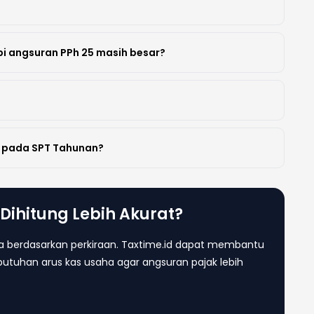
pi angsuran PPh 25 masih besar?
k pada SPT Tahunan?
Dihitung Lebih Akurat?
ya berdasarkan perkiraan. Taxtime.id dapat membantu
butuhan arus kas usaha agar angsuran pajak lebih