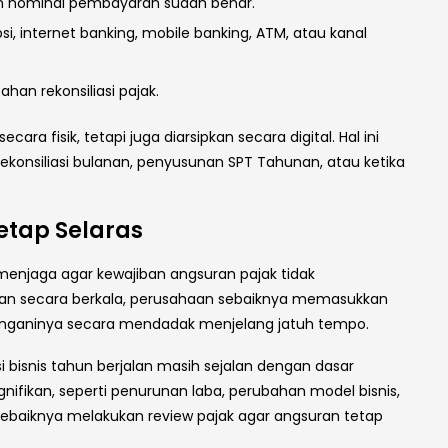
dan nominal pembayaran sudah benar.
, internet banking, mobile banking, ATM, atau kanal
han rekonsiliasi pajak.
ra fisik, tetapi juga diarsipkan secara digital. Hal ini
onsiliasi bulanan, penyusunan SPT Tahunan, atau ketika
etap Selaras
enjaga agar kewajiban angsuran pajak tidak
an secara berkala, perusahaan sebaiknya memasukkan
nanganinya secara mendadak menjelang jatuh tempo.
 bisnis tahun berjalan masih sejalan dengan dasar
gnifikan, seperti penurunan laba, perubahan model bisnis,
ebaiknya melakukan review pajak agar angsuran tetap