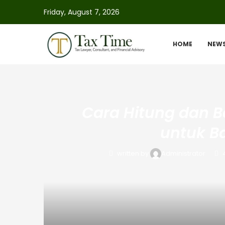
Friday, August 7, 2026
HOME
NEW
Cara Hitung dan B
untuk B
written by
Administrator