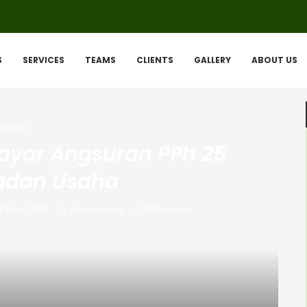
S
SERVICES
TEAMS
CLIENTS
GALLERY
ABOUT US
News
ayar Angsuran PPh 25
adan Usaha
4 May 2026
0 comment
350
views