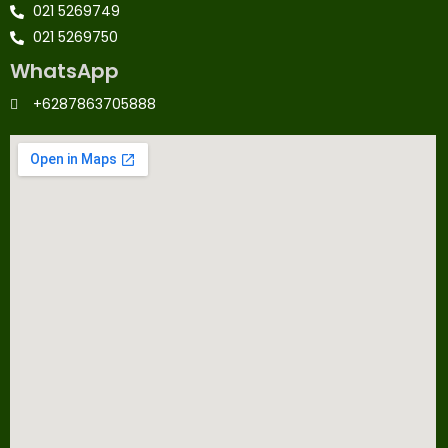
021 5269749
021 5269750
WhatsApp
+6287863705888