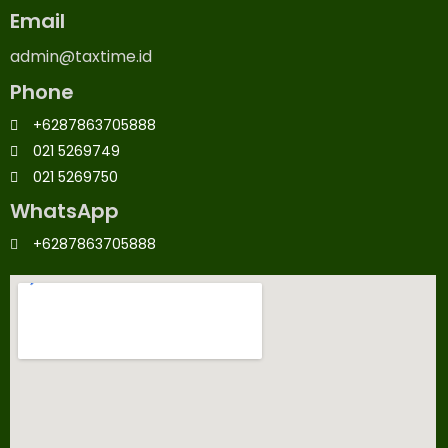
Email
admin@taxtime.id
Phone
+6287863705888
021 5269749
021 5269750
WhatsApp
+6287863705888