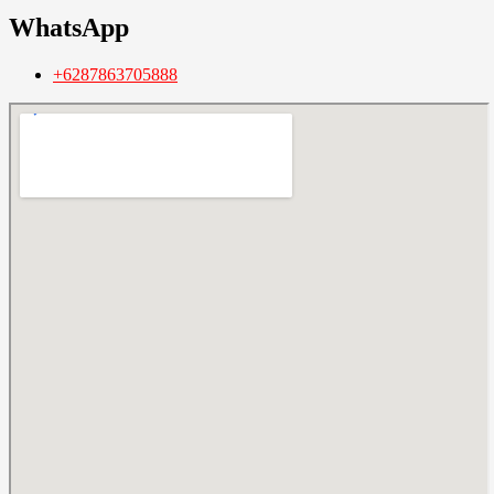
WhatsApp
+6287863705888