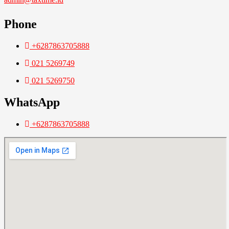
Phone
+6287863705888
021 5269749
021 5269750
WhatsApp
+6287863705888