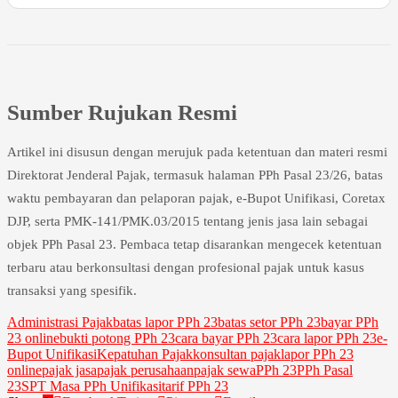
Sumber Rujukan Resmi
Artikel ini disusun dengan merujuk pada ketentuan dan materi resmi
Direktorat Jenderal Pajak, termasuk halaman PPh Pasal 23/26, batas
waktu pembayaran dan pelaporan pajak, e-Bupot Unifikasi, Coretax
DJP, serta PMK-141/PMK.03/2015 tentang jenis jasa lain sebagai
objek PPh Pasal 23. Pembaca tetap disarankan mengecek ketentuan
terbaru atau berkonsultasi dengan profesional pajak untuk kasus
transaksi yang spesifik.
Administrasi Pajak
batas lapor PPh 23
batas setor PPh 23
bayar PPh
23 online
bukti potong PPh 23
cara bayar PPh 23
cara lapor PPh 23
e-
Bupot Unifikasi
Kepatuhan Pajak
konsultan pajak
lapor PPh 23
online
pajak jasa
pajak perusahaan
pajak sewa
PPh 23
PPh Pasal
23
SPT Masa PPh Unifikasi
tarif PPh 23