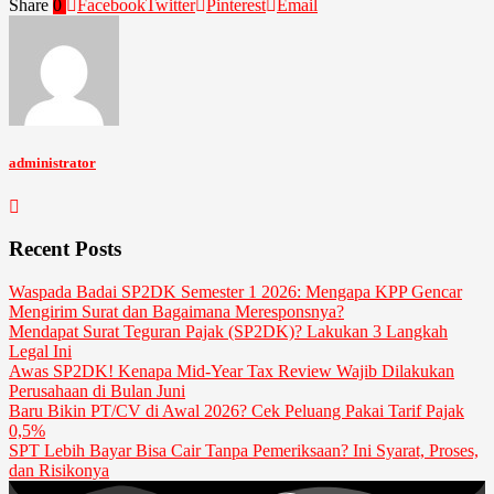
Share
0
Facebook
Twitter
Pinterest
Email
administrator
Recent Posts
Waspada Badai SP2DK Semester 1 2026: Mengapa KPP Gencar
Mengirim Surat dan Bagaimana Meresponsnya?
Mendapat Surat Teguran Pajak (SP2DK)? Lakukan 3 Langkah
Legal Ini
Awas SP2DK! Kenapa Mid-Year Tax Review Wajib Dilakukan
Perusahaan di Bulan Juni
Baru Bikin PT/CV di Awal 2026? Cek Peluang Pakai Tarif Pajak
0,5%
SPT Lebih Bayar Bisa Cair Tanpa Pemeriksaan? Ini Syarat, Proses,
dan Risikonya