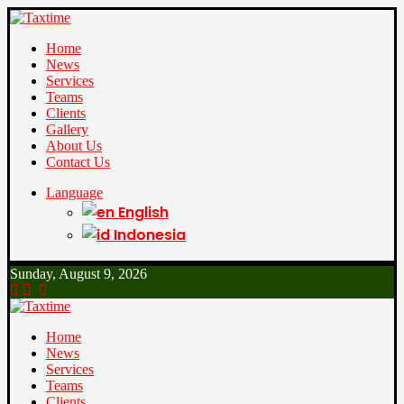
Home
News
Services
Teams
Clients
Gallery
About Us
Contact Us
Language
English
Indonesia
Sunday, August 9, 2026
Home
News
Services
Teams
Clients