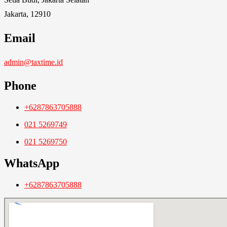
Jakarta, 12910
Email
admin@taxtime.id
Phone
+6287863705888
021 5269749
021 5269750
WhatsApp
+6287863705888