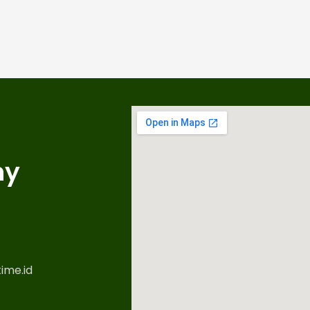
ny
ime.id