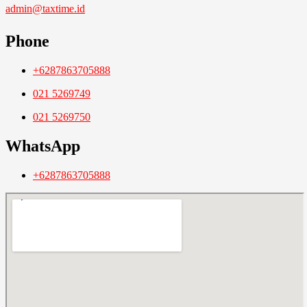
admin@taxtime.id
Phone
+6287863705888
021 5269749
021 5269750
WhatsApp
+6287863705888