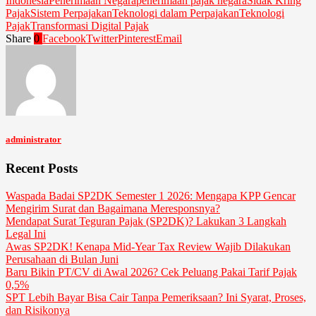
Indonesia
Penerimaan Negara
penerimaan pajak negara
Sidak Kring
Pajak
Sistem Perpajakan
Teknologi dalam Perpajakan
Teknologi
Pajak
Transformasi Digital Pajak
Share
0
Facebook
Twitter
Pinterest
Email
administrator
Recent Posts
Waspada Badai SP2DK Semester 1 2026: Mengapa KPP Gencar
Mengirim Surat dan Bagaimana Meresponsnya?
Mendapat Surat Teguran Pajak (SP2DK)? Lakukan 3 Langkah
Legal Ini
Awas SP2DK! Kenapa Mid-Year Tax Review Wajib Dilakukan
Perusahaan di Bulan Juni
Baru Bikin PT/CV di Awal 2026? Cek Peluang Pakai Tarif Pajak
0,5%
SPT Lebih Bayar Bisa Cair Tanpa Pemeriksaan? Ini Syarat, Proses,
dan Risikonya