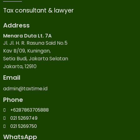
Tax consultant & lawyer
Address
Menara Duta Lt. 7A
Jl. Jl. H. R. Rasuna Said No.5
Kav B/09, Kuningan,
Setia Budi, Jakarta Selatan
Jakarta, 12910
Email
admin@taxtime.id
Phone
+6287863705888
021 5269749
021 5269750
WhatsApp