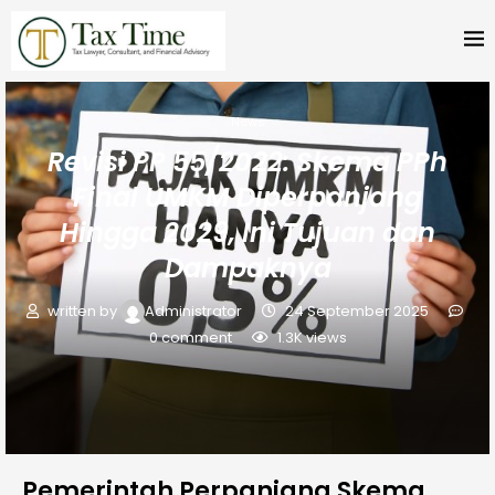
News
Revisi PP 55/2022: Skema PPh
Final UMKM Diperpanjang
Hingga 2029, Ini Tujuan dan
Dampaknya
written by
Administrator
24 September 2025
0 comment
1.3K
views
Pemerintah Perpanjang Skema