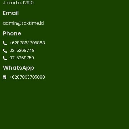
Jakarta, 12910
Email
admin@taxtime.id
Phone
+6287863705888
021 5269749
021 5269750
WhatsApp
+6287863705888