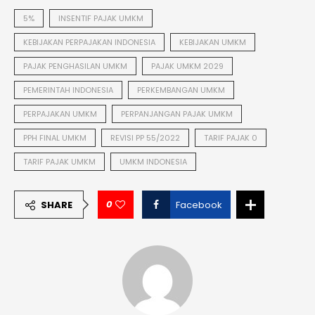
5%
INSENTIF PAJAK UMKM
KEBIJAKAN PERPAJAKAN INDONESIA
KEBIJAKAN UMKM
PAJAK PENGHASILAN UMKM
PAJAK UMKM 2029
PEMERINTAH INDONESIA
PERKEMBANGAN UMKM
PERPAJAKAN UMKM
PERPANJANGAN PAJAK UMKM
PPH FINAL UMKM
REVISI PP 55/2022
TARIF PAJAK 0
TARIF PAJAK UMKM
UMKM INDONESIA
0
SHARE
Facebook