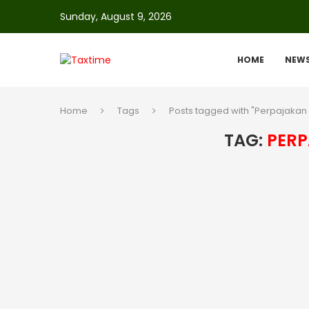
Sunday, August 9, 2026
HOME
NEW
Home
Tags
Posts tagged with "Perpajaka
TAG:
PER