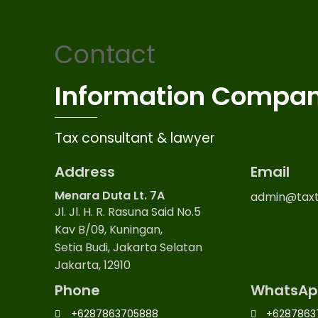
Contact
Information Compa
Tax consultant & lawyer
Address
Email
Menara Duta Lt. 7A
admin@taxt
Jl. Jl. H. R. Rasuna Said No.5
Kav B/09, Kuningan,
Setia Budi, Jakarta Selatan
Jakarta, 12910
Phone
WhatsAp
+6287863705888
+6287863