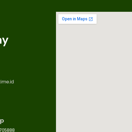
ny
ime.id
p
705888