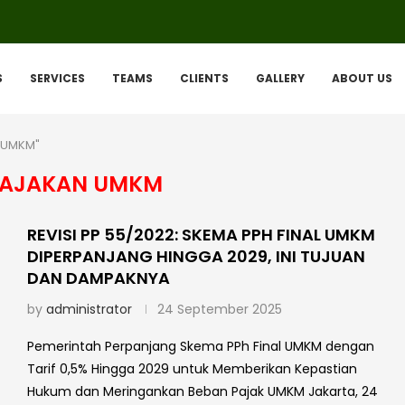
S
SERVICES
TEAMS
CLIENTS
GALLERY
ABOUT US
n UMKM"
PAJAKAN UMKM
REVISI PP 55/2022: SKEMA PPH FINAL UMKM
DIPERPANJANG HINGGA 2029, INI TUJUAN
DAN DAMPAKNYA
by
administrator
24 September 2025
Pemerintah Perpanjang Skema PPh Final UMKM dengan
Tarif 0,5% Hingga 2029 untuk Memberikan Kepastian
Hukum dan Meringankan Beban Pajak UMKM Jakarta, 24