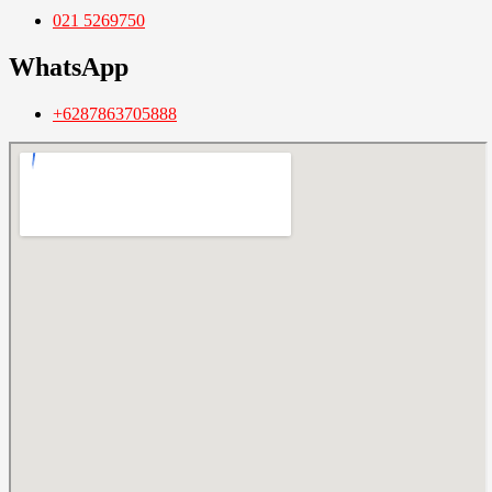
021 5269750
WhatsApp
+6287863705888