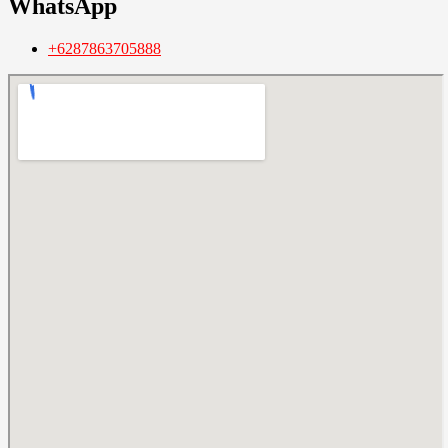
WhatsApp
+6287863705888