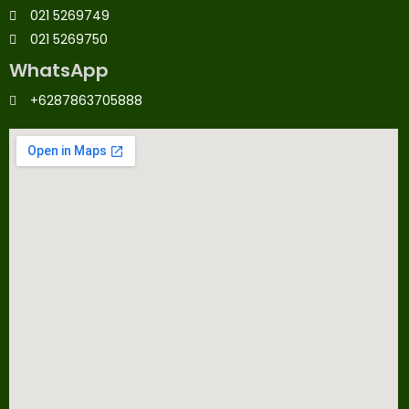
021 5269749
021 5269750
WhatsApp
+6287863705888