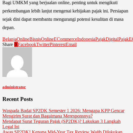
Bagi UMKM yang berjualan online, penting untuk mengikuti
perkembangan lebih lanjut mengenai kebijakan pajak ini. Persiapan
sejak dini dapat membantu mengurangi potensi kesulitan di masa
depan.
BelanjaOnline
BisnisOnline
ECommerceIndonesia
PajakDigital
PajakE
Share
0
Facebook
Twitter
Pinterest
Email
administrator
Recent Posts
Waspada Badai SP2DK Semester 1 2026: Mengapa KPP Gencar
Mengirim Surat dan Bagaimana Meresponsnya?
Mendapat Surat Teguran Pajak (SP2DK)? Lakukan 3 Langkah
Legal Ini
Awas SP2DK! Kenapa Mid-Year Tax Review Wajib Dilakukan