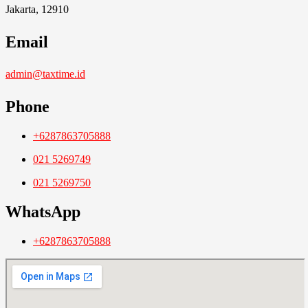
Jakarta, 12910
Email
admin@taxtime.id
Phone
+6287863705888
021 5269749
021 5269750
WhatsApp
+6287863705888