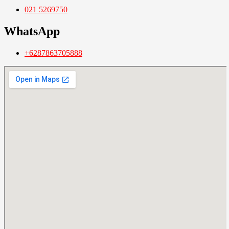
021 5269750
WhatsApp
+6287863705888