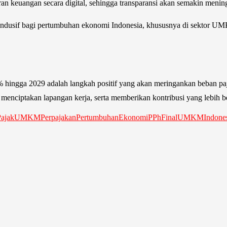
 keuangan secara digital, sehingga transparansi akan semakin mening
kondusif bagi pertumbuhan ekonomi Indonesia, khususnya di sektor 
ga 2029 adalah langkah positif yang akan meringankan beban pajak b
enciptakan lapangan kerja, serta memberikan kontribusi yang lebih b
PajakUMKM
Perpajakan
PertumbuhanEkonomi
PPhFinal
UMKMIndones