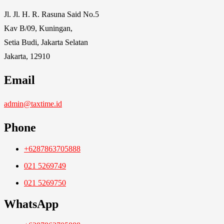
Jl. Jl. H. R. Rasuna Said No.5
Kav B/09, Kuningan,
Setia Budi, Jakarta Selatan
Jakarta, 12910
Email
admin@taxtime.id
Phone
+6287863705888
021 5269749
021 5269750
WhatsApp