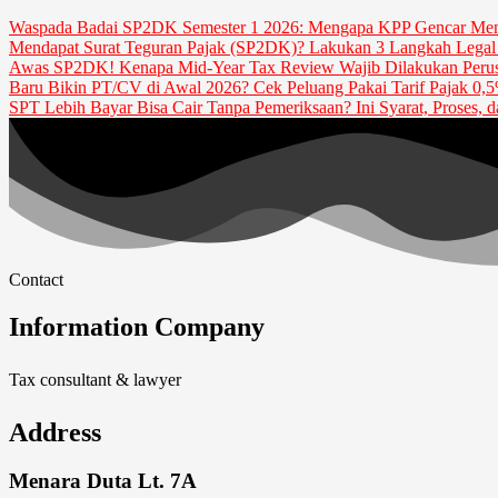
Waspada Badai SP2DK Semester 1 2026: Mengapa KPP Gencar Men
Mendapat Surat Teguran Pajak (SP2DK)? Lakukan 3 Langkah Legal 
Awas SP2DK! Kenapa Mid-Year Tax Review Wajib Dilakukan Perusa
Baru Bikin PT/CV di Awal 2026? Cek Peluang Pakai Tarif Pajak 0,
SPT Lebih Bayar Bisa Cair Tanpa Pemeriksaan? Ini Syarat, Proses, 
Contact
Information Company
Tax consultant & lawyer
Address
Menara Duta Lt. 7A