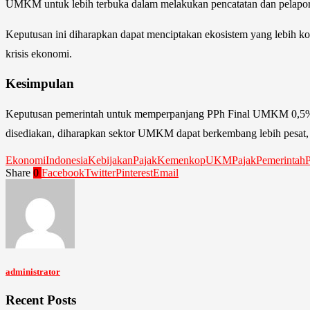
UMKM untuk lebih terbuka dalam melakukan pencatatan dan pelaporan
Keputusan ini diharapkan dapat menciptakan ekosistem yang lebih 
krisis ekonomi.
Kesimpulan
Keputusan pemerintah untuk memperpanjang PPh Final UMKM 0,5% hing
disediakan, diharapkan sektor UMKM dapat berkembang lebih pesat, m
EkonomiIndonesia
KebijakanPajak
KemenkopUKM
PajakPemerintah
Share
0
Facebook
Twitter
Pinterest
Email
administrator
Recent Posts