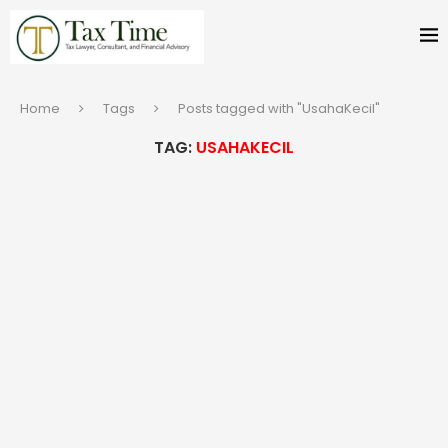
Home
Tags
Posts tagged with "UsahaKecil"
TAG:
USAHAKECIL