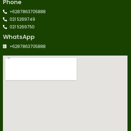
Phone
+6287863705888
021 5269749
021 5269750
WhatsApp
+6287863705888