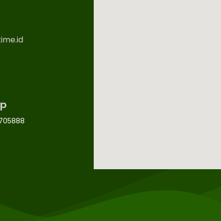
ime.id
p
705888