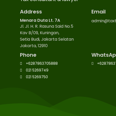
Address
Email
Menara Duta Lt. 7A
admin@taxt
Jl. Jl. H. R. Rasuna Said No.5
Kav B/09, Kuningan,
Setia Budi, Jakarta Selatan
Jakarta, 12910
Phone
WhatsAp
+6287863705888
+6287863
021 5269749
021 5269750