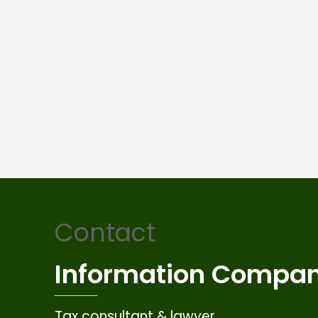
Contact
Information Compa
Tax consultant & lawyer