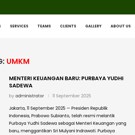
S
SERVICES
TEAMS
CLIENTS
GALLERY
ABOUT US
G:
UMKM
MENTERI KEUANGAN BARU: PURBAYA YUDHI
SADEWA
by
administrator
11 September 2025
Jakarta, 11 September 2025 — Presiden Republik
Indonesia, Prabowo Subianto, telah resmi melantik
Purbaya Yudhi Sadewa sebagai Menteri Keuangan yang
baru, menggantikan Sri Mulyani Indrawati. Purbaya