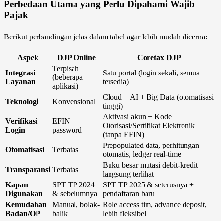
Perbedaan Utama yang Perlu Dipahami Wajib
Pajak
Berikut perbandingan jelas dalam tabel agar lebih mudah dicerna:
Aspek
DJP Online
Coretax DJP
Terpisah
Integrasi
Satu portal (login sekali, semua
(beberapa
Layanan
tersedia)
aplikasi)
Cloud + AI + Big Data (otomatisasi
Teknologi
Konvensional
tinggi)
Aktivasi akun + Kode
Verifikasi
EFIN +
Otorisasi/Sertifikat Elektronik
Login
password
(tanpa EFIN)
Prepopulated data, perhitungan
Otomatisasi
Terbatas
otomatis, ledger real-time
Buku besar mutasi debit-kredit
Transparansi
Terbatas
langsung terlihat
Kapan
SPT TP 2024
SPT TP 2025 & seterusnya +
Digunakan
& sebelumnya
pendaftaran baru
Kemudahan
Manual, bolak-
Role access tim, advance deposit,
Badan/OP
balik
lebih fleksibel