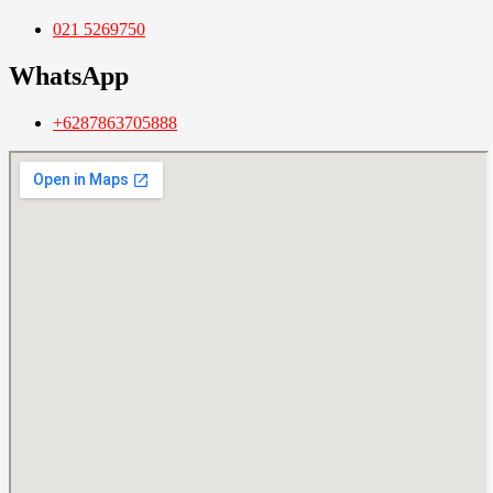
021 5269750
WhatsApp
+6287863705888