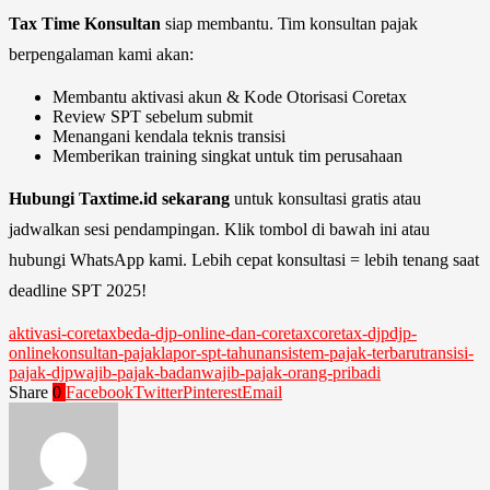
Tax Time Konsultan
siap membantu. Tim konsultan pajak
berpengalaman kami akan:
Membantu aktivasi akun & Kode Otorisasi Coretax
Review SPT sebelum submit
Menangani kendala teknis transisi
Memberikan training singkat untuk tim perusahaan
Hubungi Taxtime.id sekarang
untuk konsultasi gratis atau
jadwalkan sesi pendampingan. Klik tombol di bawah ini atau
hubungi WhatsApp kami. Lebih cepat konsultasi = lebih tenang saat
deadline SPT 2025!
aktivasi-coretax
beda-djp-online-dan-coretax
coretax-djp
djp-
online
konsultan-pajak
lapor-spt-tahunan
sistem-pajak-terbaru
transisi-
pajak-djp
wajib-pajak-badan
wajib-pajak-orang-pribadi
Share
0
Facebook
Twitter
Pinterest
Email