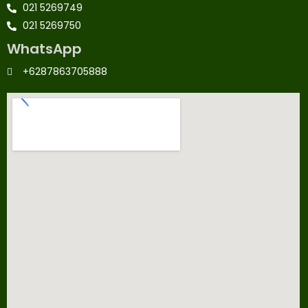
021 5269749
021 5269750
WhatsApp
+6287863705888