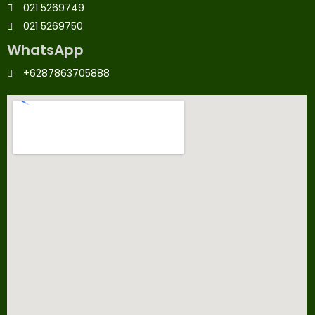
021 5269749
021 5269750
WhatsApp
+6287863705888