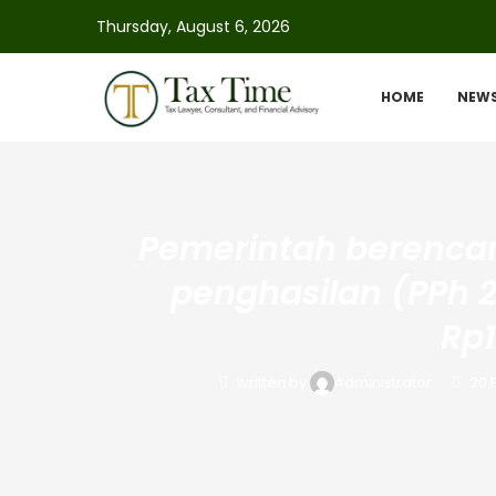
Thursday, August 6, 2026
HOME
NEW
Pemerintah berenc
penghasilan (PPh 2
Rp1
written by
Administrator
20 