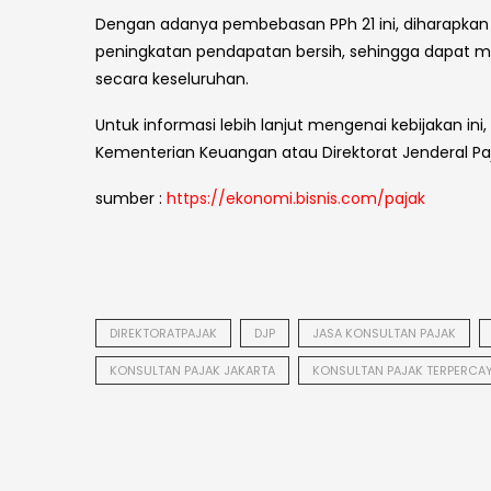
Dengan adanya pembebasan PPh 21 ini, diharapkan 
peningkatan pendapatan bersih, sehingga dapat
secara keseluruhan.
Untuk informasi lebih lanjut mengenai kebijakan in
Kementerian Keuangan atau Direktorat Jenderal Paj
sumber :
https://ekonomi.bisnis.com/pajak
DIREKTORATPAJAK
DJP
JASA KONSULTAN PAJAK
KONSULTAN PAJAK JAKARTA
KONSULTAN PAJAK TERPERCA