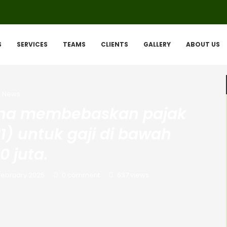
S
SERVICES
TEAMS
CLIENTS
GALLERY
ABOUT US
News
ana membebaskan pajak
1) untuk gaji di bawah
0 juta.
February 2025
0 comment
637
views