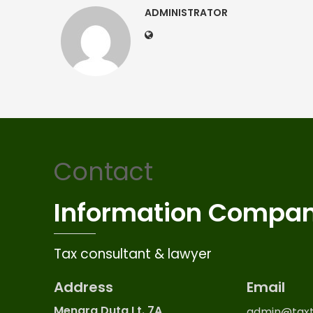
ADMINISTRATOR
Contact
Information Compa
Tax consultant & lawyer
Address
Email
Menara Duta Lt. 7A
admin@taxt