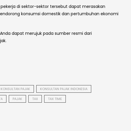
pekerja di sektor-sektor tersebut dapat merasakan
 mendorong konsumsi domestik dan pertumbuhan ekonomi
i, Anda dapat merujuk pada sumber resmi dari
ak.
KONSULTAN PAJAK
KONSULTAN PAJAK INDONESIA
YA
PAJAK
TAX
TAX TIME