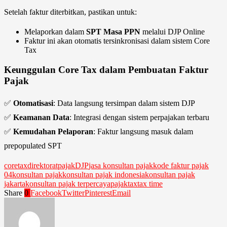
Setelah faktur diterbitkan, pastikan untuk:
Melaporkan dalam
SPT Masa PPN
melalui DJP Online
Faktur ini akan otomatis tersinkronisasi dalam sistem Core
Tax
Keunggulan Core Tax dalam Pembuatan Faktur
Pajak
✅
Otomatisasi
: Data langsung tersimpan dalam sistem DJP
✅
Keamanan Data
: Integrasi dengan sistem perpajakan terbaru
✅
Kemudahan Pelaporan
: Faktur langsung masuk dalam
prepopulated SPT
coretax
direktoratpajak
DJP
jasa konsultan pajak
kode faktur pajak
04
konsultan pajak
konsultan pajak indonesia
konsultan pajak
jakarta
konsultan pajak terpercaya
pajak
tax
tax time
Share
0
Facebook
Twitter
Pinterest
Email