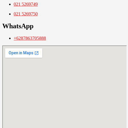
021 5269749
021 5269750
WhatsApp
+6287863705888