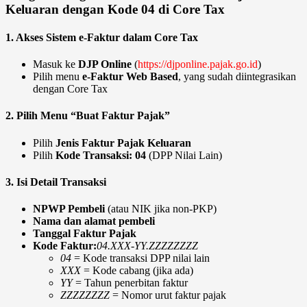
Keluaran dengan Kode 04 di Core Tax
1. Akses Sistem e-Faktur dalam Core Tax
Masuk ke
DJP Online
(
https://djponline.pajak.go.id
)
Pilih menu
e-Faktur Web Based
, yang sudah diintegrasikan
dengan Core Tax
2. Pilih Menu “Buat Faktur Pajak”
Pilih
Jenis Faktur Pajak Keluaran
Pilih
Kode Transaksi: 04
(DPP Nilai Lain)
3. Isi Detail Transaksi
NPWP Pembeli
(atau NIK jika non-PKP)
Nama dan alamat pembeli
Tanggal Faktur Pajak
Kode Faktur:
04.XXX-YY.ZZZZZZZZ
04
= Kode transaksi DPP nilai lain
XXX
= Kode cabang (jika ada)
YY
= Tahun penerbitan faktur
ZZZZZZZZ
= Nomor urut faktur pajak