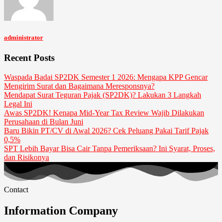
administrator
Recent Posts
Waspada Badai SP2DK Semester 1 2026: Mengapa KPP Gencar
Mengirim Surat dan Bagaimana Meresponsnya?
Mendapat Surat Teguran Pajak (SP2DK)? Lakukan 3 Langkah
Legal Ini
Awas SP2DK! Kenapa Mid-Year Tax Review Wajib Dilakukan
Perusahaan di Bulan Juni
Baru Bikin PT/CV di Awal 2026? Cek Peluang Pakai Tarif Pajak
0,5%
SPT Lebih Bayar Bisa Cair Tanpa Pemeriksaan? Ini Syarat, Proses,
dan Risikonya
Contact
Information Company