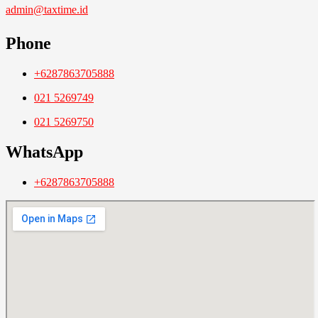
admin@taxtime.id
Phone
+6287863705888
021 5269749
021 5269750
WhatsApp
+6287863705888