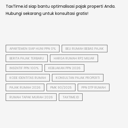
TaxTime.id siap bantu optimalisasi pajak properti Anda.
Hubungi sekarang untuk konsultasi gratis!
APARTEMEN SIAP HUNI PPN 0%
BELI RUMAH BEBAS PAJAK
BERITA PAJAK TERBARU
HARGA RUMAH RP2 MILIAR
INSENTIF PPN 100%
KEBIJAKAN PPN 2026
KODE IDENTITAS RUMAH
KONSULTAN PAJAK PROPERTI
PAJAK RUMAH 2026
PMK 90/2025
PPN DTP RUMAH
RUMAH TAPAK MURAH 2026
TAXTIME.ID