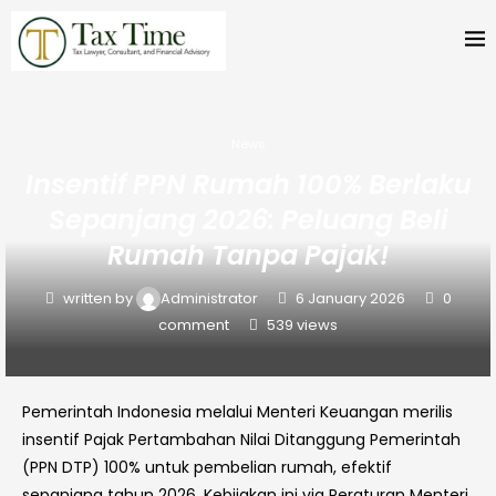
News
Insentif PPN Rumah 100% Berlaku
Sepanjang 2026: Peluang Beli
Rumah Tanpa Pajak!
written by
Administrator
6 January 2026
0
comment
539
views
Pemerintah Indonesia melalui Menteri Keuangan merilis
insentif Pajak Pertambahan Nilai Ditanggung Pemerintah
(PPN DTP) 100% untuk pembelian rumah, efektif
sepanjang tahun 2026. Kebijakan ini via Peraturan Menteri