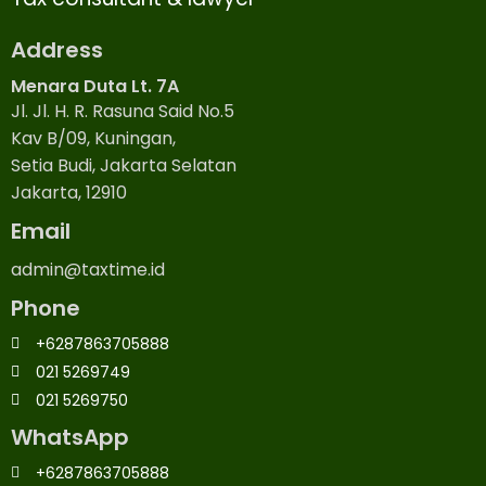
Address
Menara Duta Lt. 7A
Jl. Jl. H. R. Rasuna Said No.5
Kav B/09, Kuningan,
Setia Budi, Jakarta Selatan
Jakarta, 12910
Email
admin@taxtime.id
Phone
+6287863705888
021 5269749
021 5269750
WhatsApp
+6287863705888