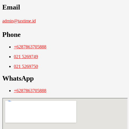
Email
admin@taxtime.id
Phone
+6287863705888
021 5269749
021 5269750
WhatsApp
+6287863705888