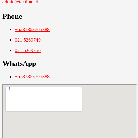
admin@taxtime.id
Phone
+6287863705888
021 5269749
021 5269750
WhatsApp
+6287863705888