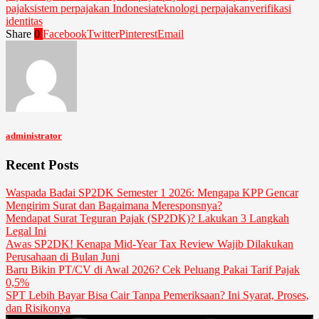
pajak
sistem perpajakan Indonesia
teknologi perpajakan
verifikasi
identitas
Share
0
Facebook
Twitter
Pinterest
Email
administrator
Recent Posts
Waspada Badai SP2DK Semester 1 2026: Mengapa KPP Gencar
Mengirim Surat dan Bagaimana Meresponsnya?
Mendapat Surat Teguran Pajak (SP2DK)? Lakukan 3 Langkah
Legal Ini
Awas SP2DK! Kenapa Mid-Year Tax Review Wajib Dilakukan
Perusahaan di Bulan Juni
Baru Bikin PT/CV di Awal 2026? Cek Peluang Pakai Tarif Pajak
0,5%
SPT Lebih Bayar Bisa Cair Tanpa Pemeriksaan? Ini Syarat, Proses,
dan Risikonya