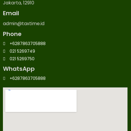
Jakarta, 12910
Email
admin@taxtime.id
Phone
+6287863705888
021 5269749
021 5269750
WhatsApp
+6287863705888